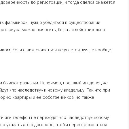
оверенность до регистрации, и тогда сделка окажется
ть фальшивой, нужно убедиться в существовании
 нотариуса можно выяснить, была ли действительно
иком. Если с ним связаться не удается, лучше вообще
ии бывают разными. Например, прошлый владелец не
йдут «по наследству» к новому владельцу. Так что при
торию квартиры и ее собственников, но также
ги или телефон не переходят «по наследству» новому
но указать это в договоре, чтобы перестраховаться.