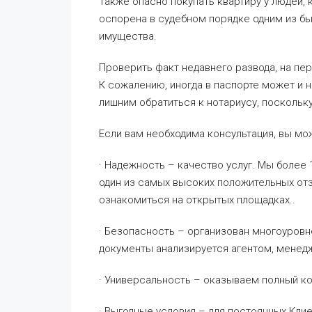
Также опасно покупать квартиру у людей,
оспорена в судебном порядке одним из б
имущества.
Проверить факт недавнего развода, на пер
К сожалению, иногда в паспорте может и н
лишним обратиться к нотариусу, поскольк
Если вам необходима консультация, вы мо
· Надежность – качество услуг. Мы боле
один из самых высоких положительных от
ознакомиться на открытых площадках..
· Безопасность – организован многоуровн
документы анализируется агентом, менед
· Универсальность – оказываем полный ко
· Выгодные условия – для постоянных Кл