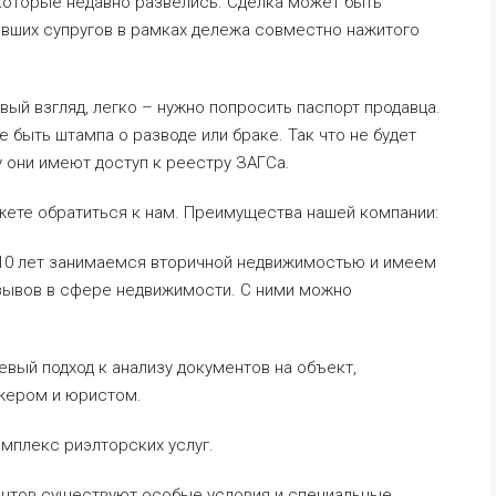
 которые недавно развелись. Сделка может быть
ывших супругов в рамках дележа совместно нажитого
вый взгляд, легко – нужно попросить паспорт продавца.
е быть штампа о разводе или браке. Так что не будет
у они имеют доступ к реестру ЗАГСа.
жете обратиться к нам. Преимущества нашей компании:
е 10 лет занимаемся вторичной недвижимостью и имеем
зывов в сфере недвижимости. С ними можно
евый подход к анализу документов на объект,
жером и юристом.
мплекс риэлторских услуг.
иентов существуют особые условия и специальные