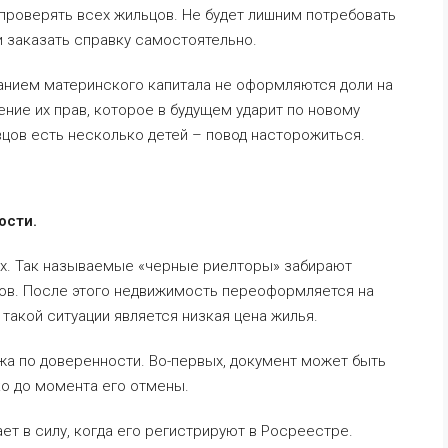
 проверять всех жильцов. Не будет лишним потребовать
и заказать справку самостоятельно.
ванием материнского капитала не оформляются доли на
ние их прав, которое в будущем ударит по новому
авцов есть несколько детей – повод насторожиться.
ости.
ах. Так называемые «черные риелторы» забирают
ков. После этого недвижимость переоформляется на
 такой ситуации является низкая цена жилья.
жа по доверенности. Во-первых, документ может быть
ко до момента его отмены.
ет в силу, когда его регистрируют в Росреестре.